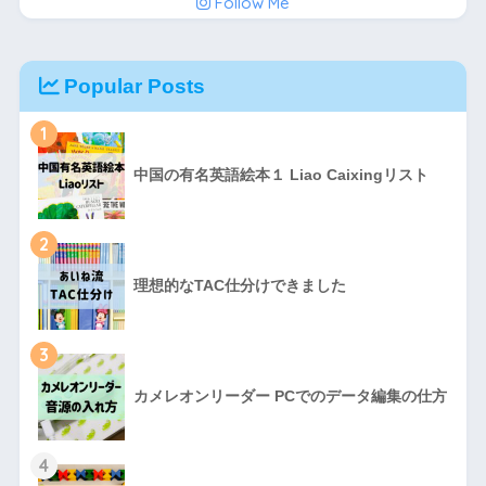
Follow Me
Popular Posts
1
中国の有名英語絵本１ Liao Caixingリスト
2
理想的なTAC仕分けできました
3
カメレオンリーダー PCでのデータ編集の仕方
4