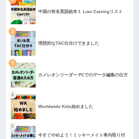
中国の有名英語絵本１ Liao Caixingリスト
2
理想的なTAC仕分けできました
3
カメレオンリーダー PCでのデータ編集の仕方
4
Worldwide Kids始めました
5
今すぐやめよう！ミッキーメイト車内取り付