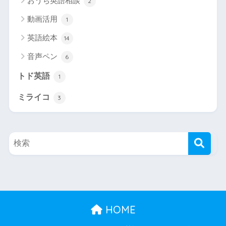
おうち英語相談
2
動画活用
1
英語絵本
14
音声ペン
6
トド英語
1
ミライコ
3
HOME